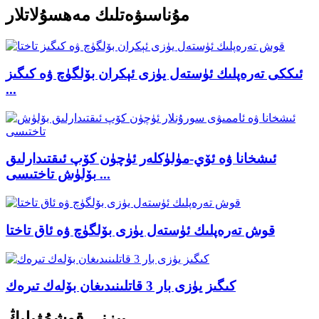
مۇناسىۋەتلىك مەھسۇلاتلار
ئىككى تەرەپلىك ئۈستەل يۈزى ئېكران بۆلگۈچ ۋە كىگىز
...
ئىشخانا ۋە ئۆي-مۈلۈكلەر ئۈچۈن كۆپ ئىقتىدارلىق
بۆلۈش تاختىسى ...
قوش تەرەپلىك ئۈستەل يۈزى بۆلگۈچ ۋە ئاق تاختا
كىگىز يۈزى بار 3 قاتلىنىدىغان بۆلەك تىرەك
بىزنى قوشۇۋېلىڭ