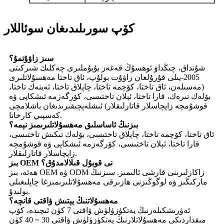
كۆپ سورىلىدىغان سوئاللار
سىز زاۋۇتمۇ؟
شۇنداق، چىڭداۋ ئوھسۇڭ قەغەز بۇيۇملىرى چەكلىك شىركىتى
2005-يىلى قۇرۇلغان زاۋۇت بولۇپ، ئاق تاختا مەھسۇلاتلىرى
(مەسىلەن، ئاق تاختا، كۆچمە تاختا، چاپلاق تاختا، ئەينەك تاختا،
بۆلەك تىرەك، قارا تاختا، ئېلان تاختىسى، كۆرگەزمە ئىشكاپى ۋە
قوشۇمچە زاپچاسلار قاتارلىقلار) ئىشلەپچىقىرىدىغان باشلامچى
كەسپىي كارخانا.
بىزنىڭ ئاساسلىق مەھسۇلاتلىرىمىز نېمە؟
ئاق تاختا، كۆچمە تاختا، چاپلاق تاختىسى، بۆلەك تىكىش تاختىسى،
قارا تاختا، ئېلان تاختىسى، كۆرگەزمە ئىشكاپى ۋە قوشۇمچە
زاپچاسلار قاتارلىقلار.
بىز OEM نى قوبۇل قىلالامدۇق؟
ھەئە، بىز OEM ۋە ODM زاكازلىرىنى قارشى ئالىمىز. سىزنىڭ
ماركىڭىز ۋە لوگوڭىزنى ھازىرقى مەھسۇلاتلىرىمىزغا چاپلىغىلى
بولىدۇ.
مەھسۇلاتنىڭ يېتىش ۋاقتى قانچە؟
ئەۋرىشكىلەرنىڭ يەتكۈزۈلۈش ۋاقتى 7 كۈن ئىچىدە، كۆپ
مىقداردىكى مەھسۇلاتلارنىڭ يەتكۈزۈلۈش ۋاقتى 30 ~ 40 كۈن