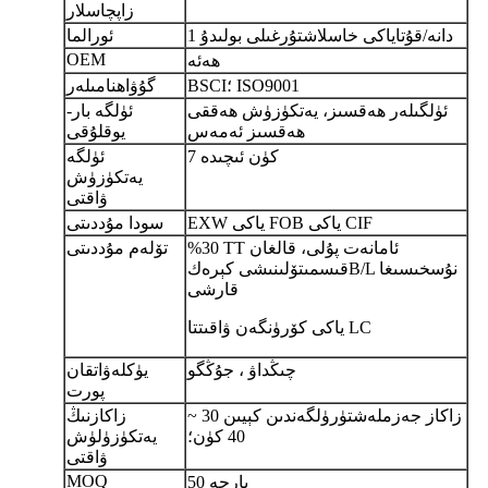
زاپچاسلار
1 دانە/قۇتا
ياكى خاسلاشتۇرغىلى بولىدۇ
ئورالما
OEM
ھەئە
BSCI؛ ISO9001
گۇۋاھنامىلەر
ئۈلگىلەر ھەقسىز، يەتكۈزۈش ھەققى
ئۈلگە بار-
ھەقسىز ئەمەس
يوقلۇقى
7 كۈن ئىچىدە
ئۈلگە
يەتكۈزۈش
ۋاقتى
EXW ياكى FOB ياكى CIF
سودا مۇددىتى
%30 TT ئامانەت پۇلى، قالغان
تۆلەم مۇددىتى
B/L نۇسخىسىغا
قىسمى
تۆلىنىشى كېرەك
قارشى
ياكى كۆرۈنگەن ۋاقىتتا LC
چىڭداۋ ، جۇڭگو
يۈكلەۋاتقان
پورت
زاكاز جەزملەشتۈرۈلگەندىن كېيىن 30 ~
زاكازنىڭ
40 كۈن؛
يەتكۈزۈلۈش
ۋاقتى
MOQ
50 پارچە