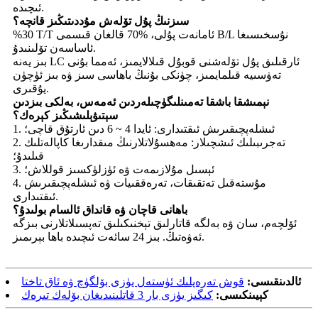
ئىچىدە.
سىزنىڭ پۇل تۆلەش مۇددىتىڭىز قانچە؟
%30 T/T ئامانەت پۇلى، %70 قالغان قىسمى B/L نۇسخىسىغا
ئاساسەن تۆلىنىدۇ.
بىز يەنە LC ئارقىلىق پۇل تۆلەشنى قوبۇل قىلالايمىز، ئەمما بۇنى
تەۋسىيە قىلمايمىز، چۈنكى بۇنىڭ باھاسى سىز ۋە بىز ئۈچۈن
يۇقىرى.
نېمىشقا باشقا تەمىنلىگۈچىلەردىن ئەمەس، بەلكى بىزدىن
سېتىۋېلىشىڭىز كېرەك؟
1. ئىشلەپچىقىرىش ئىقتىدارى: ئايدا 4 ~ 6 دىن ئارتۇق قاچى؛
2. تەجرىبىلىك ئىشچىلار: مەھسۇلاتلارنىڭ مىقدارىغا كاپالەتلىك
قىلىدۇ؛
3. ئېسىل مۇلازىمەت ۋە ئۈزلۈكسىز قوللاش؛
4. مۇستەقىل تەتقىقات، تەرەققىيات ۋە ئىشلەپچىقىرىش
ئىقتىدارى.
باھانى قاچان ۋە قانداق ئالسام بولىدۇ؟
ئۆلچەم، سان ۋە بەلگە قاتارلىق تېخنىكىلىق تەپسىلاتلارنى بىزگە
ئەۋەتىڭ. بىز 24 سائەت ئىچىدە باھا بېرىمىز.
ئالدىنقىسى:
قوش تەرەپلىك ئۈستەل يۈزى بۆلگۈچ ۋە ئاق تاختا
كېيىنكىسى:
كىگىز يۈزى بار 3 قاتلىنىدىغان بۆلەك تىرەك