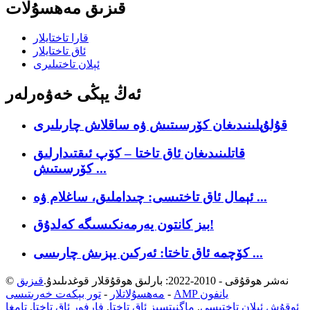
قىزىق مەھسۇلات
قارا تاختايلار
ئاق تاختايلار
ئېلان تاختىلىرى
ئەڭ يېڭى خەۋەرلەر
قۇلۇپلىنىدىغان كۆرسىتىش ۋە ساقلاش چارىلىرى
قاتلىنىدىغان ئاق تاختا – كۆپ ئىقتىدارلىق
كۆرسىتىش ...
ئېمال ئاق تاختىسى: چىداملىق، ساغلام ۋە ...
بىز كانتون يەرمەنكىسىگە كەلدۇق!
كۆچمە ئاق تاختا: ئەركىن يېزىش چارىسى ...
© نەشر ھوقۇقى - 2010-2022: بارلىق ھوقۇقلار قوغدىلىدۇ.
قىزىق
AMP يانفون
-
مەھسۇلاتلار
-
تور بېكەت خەرىتىسى
ئوقۇش ئېلان تاختىسى
,
ماگنىتسىز ئاق تاختا
,
فارفور ئاق تاختا
,
تامغا