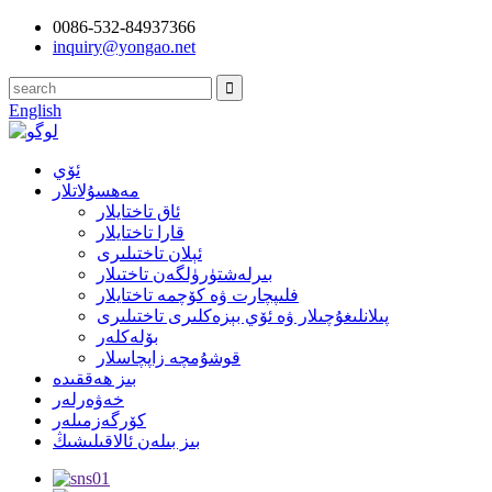
0086-532-84937366
inquiry@yongao.net
English
ئۆي
مەھسۇلاتلار
ئاق تاختايلار
قارا تاختايلار
ئېلان تاختىلىرى
بىرلەشتۈرۈلگەن تاختىلار
فلىپچارت ۋە كۆچمە تاختايلار
پىلانلىغۇچىلار ۋە ئۆي بېزەكلىرى تاختىلىرى
بۆلەكلەر
قوشۇمچە زاپچاسلار
بىز ھەققىدە
خەۋەرلەر
كۆرگەزمىلەر
بىز بىلەن ئالاقىلىشىڭ