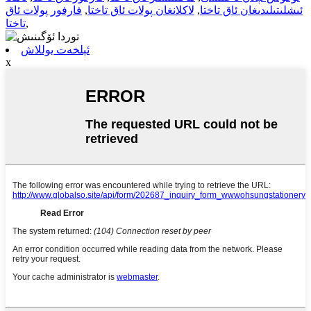
ئىشلىتىلىدىغان ئاق تاختا
,
لاكلانغان پولات ئاق تاختا
,
فارفور پولات ئاق
,
تاختا
ئېلخەت يوللاش
x