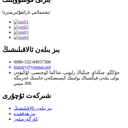
ئىجتىمائىي تاراتقۇلىرىمىزدا
بىز بىلەن ئالاقىلىشىڭ
0086-532-84937366
inquiry@yongao.net
جۇڭگو، چىڭداۋ، چېڭياڭ رايونى، شاڭما كوچىسى، لۇڭيۈەن
يولى بىلەن فېڭشياڭ يولىنىڭ كېسىشكەن جايىنىڭ غەربىگە
300 مېتىر.
شىركەت ئۇچۇرى
بىز بىلەن ئالاقىلىشىڭ
بىز ھەققىدە
كۆرگەزمىلەر