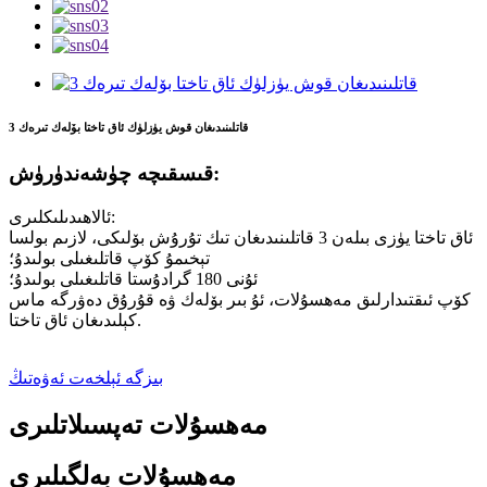
3 قاتلىنىدىغان قوش يۈزلۈك ئاق تاختا بۆلەك تىرەك
قىسقىچە چۈشەندۈرۈش:
ئالاھىدىلىكلىرى:
ئاق تاختا يۈزى بىلەن 3 قاتلىنىدىغان تىك تۇرۇش بۆلىكى، لازىم بولسا
تېخىمۇ كۆپ قاتلىغىلى بولىدۇ؛
ئۇنى 180 گرادۇستا قاتلىغىلى بولىدۇ؛
كۆپ ئىقتىدارلىق مەھسۇلات، ئۇ بىر بۆلەك ۋە قۇرۇق دەۋرگە ماس
كېلىدىغان ئاق تاختا.
بىزگە ئېلخەت ئەۋەتىڭ
مەھسۇلات تەپسىلاتلىرى
مەھسۇلات بەلگىلىرى