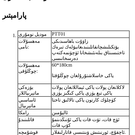
پارامېتىر
PTT01
مودېل نومۇرى
زاۋۇت باھاسىدىكى
مەھسۇلات
يۆتكىلىشچان
قاتلىنىدىغان
بۆلەك تىرەك
نامى:
تاختىسى
تاق بىلەن
ئىشخانا ئۈچۈن
مەكتەپ
دەرسخانىسى
60*180cm
مەھسۇلات
چوڭلۇقى:
ياكى خاسلاشتۇرۇلغان چوڭلۇقتا
لاكلانغان پولات ياكى ئېماللانغان پولات
يۈزەكى
ياكى تىغ يۈزى ياكى كىگىز يۈزى
ماتېرىياللار
كۈچلۈك كارتون ياكى تالالىق تاختا
ئاساسىي
ماتېرىيال
ئاليۇمىن
رامكا
ئۈچ قات، تۆت قات ياكى ئۇنىڭدىنمۇ
قاتلىنىدۇ
كۆپ قات
ئاچقۇچ، ئورنىتىش ۋىنتىسى قاتارلىقلار.
قوشۇمچە