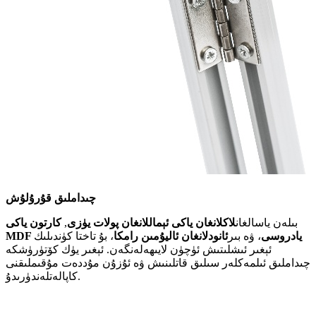
چىداملىق قۇرۇلۇش
بىلەن ياسالغان
لاكلانغان ياكى ئېماللانغان پولات يۈزى
,
كارتون ياكى
MDF يادروسى
، ۋە بىر
ئانودلانغان ئاليۇمىن رامكا
، بۇ تاختا كۈندىلىك
ئېغىر ئىشلىتىش ئۈچۈن لايىھەلەنگەن. ئېغىر يۈك كۆتۈرۈشكە
چىداملىق ئىلمەكلەر سىلىق قاتلىنىش ۋە ئۇزۇن مۇددەت مۇقىملىقنى
كاپالەتلەندۈرىدۇ.