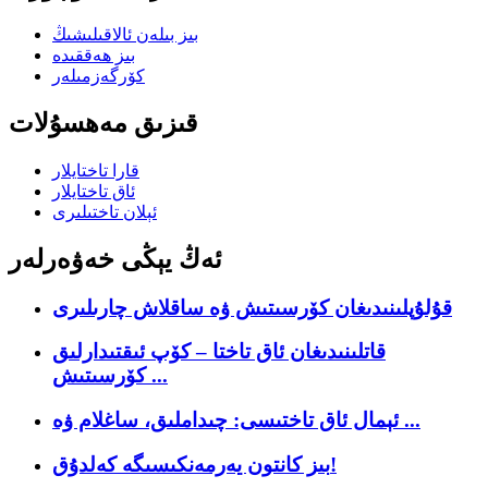
بىز بىلەن ئالاقىلىشىڭ
بىز ھەققىدە
كۆرگەزمىلەر
قىزىق مەھسۇلات
قارا تاختايلار
ئاق تاختايلار
ئېلان تاختىلىرى
ئەڭ يېڭى خەۋەرلەر
قۇلۇپلىنىدىغان كۆرسىتىش ۋە ساقلاش چارىلىرى
قاتلىنىدىغان ئاق تاختا – كۆپ ئىقتىدارلىق
كۆرسىتىش ...
ئېمال ئاق تاختىسى: چىداملىق، ساغلام ۋە ...
بىز كانتون يەرمەنكىسىگە كەلدۇق!