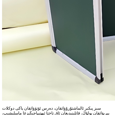
سىز پىكىر ئالماشتۇرۇۋاتقان، دەرس ئۆتۈۋاتقان ياكى دوكلات
بېرىۋاتقان بولۇڭ، قاتلىنىدىغان ئاق تاختا ئېھتىياجىڭىزغا ماسلىشىپ،