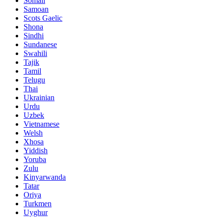
Somali
Samoan
Scots Gaelic
Shona
Sindhi
Sundanese
Swahili
Tajik
Tamil
Telugu
Thai
Ukrainian
Urdu
Uzbek
Vietnamese
Welsh
Xhosa
Yiddish
Yoruba
Zulu
Kinyarwanda
Tatar
Oriya
Turkmen
Uyghur