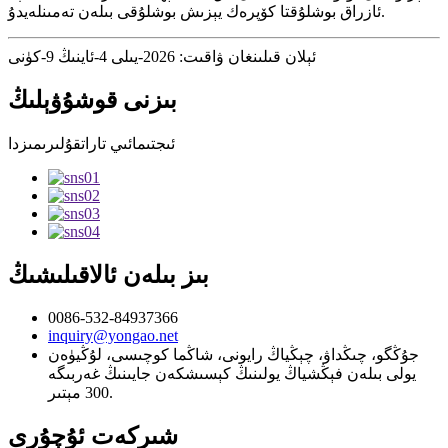
ئازراق بوشلۇقتا كۆپرەك يېزىش بوشلۇقى بىلەن تەمىنلەيدۇ.
ئېلان قىلىنغان ۋاقىت: 2026-يىلى 4-ئاينىڭ 9-كۈنى
بىزنى قوشۇۋېلىڭ
ئىجتىمائىي تاراتقۇلىرىمىزدا
بىز بىلەن ئالاقىلىشىڭ
0086-532-84937366
inquiry@yongao.net
جۇڭگو، چىڭداۋ، چېڭياڭ رايونى، شاڭما كوچىسى، لۇڭيۈەن
يولى بىلەن فېڭشياڭ يولىنىڭ كېسىشكەن جايىنىڭ غەربىگە
300 مېتىر.
شىركەت ئۇچۇرى