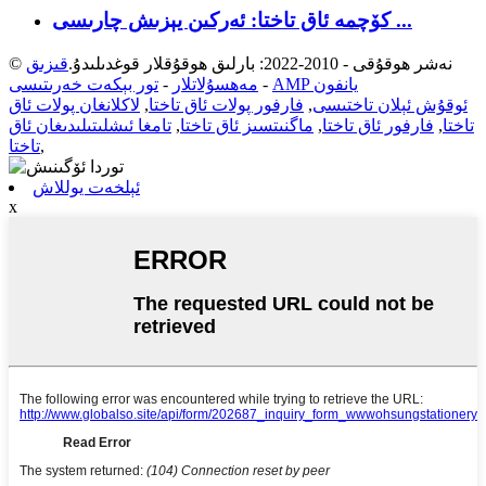
كۆچمە ئاق تاختا: ئەركىن يېزىش چارىسى ...
© نەشر ھوقۇقى - 2010-2022: بارلىق ھوقۇقلار قوغدىلىدۇ.
قىزىق
AMP يانفون
-
مەھسۇلاتلار
-
تور بېكەت خەرىتىسى
ئوقۇش ئېلان تاختىسى
,
فارفور پولات ئاق تاختا
,
لاكلانغان پولات ئاق
تاختا
,
فارفور ئاق تاختا
,
ماگنىتسىز ئاق تاختا
,
تامغا ئىشلىتىلىدىغان ئاق
,
تاختا
ئېلخەت يوللاش
x