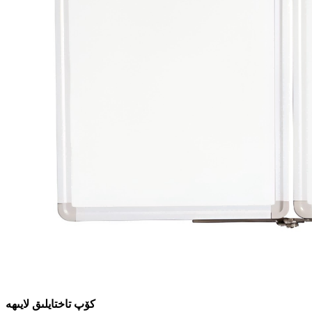
كۆپ تاختايلىق لايىھە