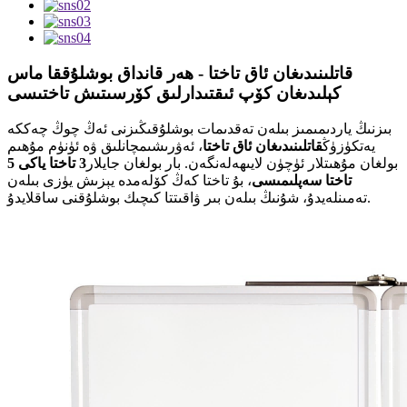
قاتلىنىدىغان ئاق تاختا - ھەر قانداق بوشلۇققا ماس
كېلىدىغان كۆپ ئىقتىدارلىق كۆرسىتىش تاختىسى
بىزنىڭ ياردىمىمىز بىلەن تەقدىمات بوشلۇقىڭىزنى ئەڭ چوڭ چەككە
يەتكۈزۈڭ
قاتلىنىدىغان ئاق تاختا
، ئەۋرىشىمچانلىق ۋە ئۈنۈم مۇھىم
بولغان مۇھىتلار ئۈچۈن لايىھەلەنگەن. بار بولغان جايلار
3 تاختا ياكى 5
تاختا سەپلىمىسى
، بۇ تاختا كەڭ كۆلەمدە يېزىش يۈزى بىلەن
تەمىنلەيدۇ، شۇنىڭ بىلەن بىر ۋاقىتتا كىچىك بوشلۇقنى ساقلايدۇ.