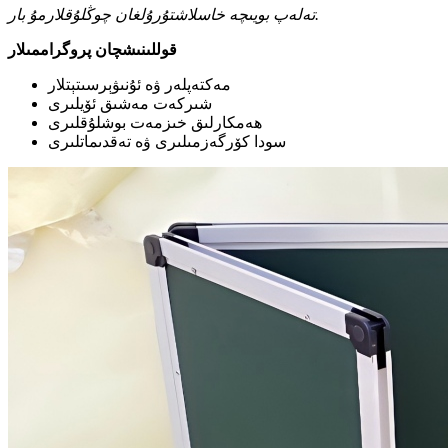
تەلەپ بويىچە خاسلاشتۇرۇلغان چوڭلۇقلارمۇ بار.
قوللىنىشچان پروگراممىلار
مەكتەپلەر ۋە ئۇنىۋېرسىتېتلار
شىركەت مەشىق ئۆيلىرى
ھەمكارلىق خىزمەت بوشلۇقلىرى
سودا كۆرگەزمىلىرى ۋە تەقدىماتلىرى