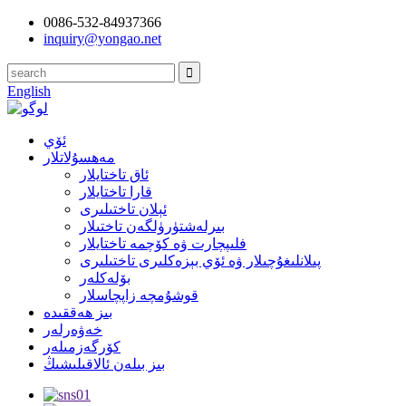
0086-532-84937366
inquiry@yongao.net
English
ئۆي
مەھسۇلاتلار
ئاق تاختايلار
قارا تاختايلار
ئېلان تاختىلىرى
بىرلەشتۈرۈلگەن تاختىلار
فلىپچارت ۋە كۆچمە تاختايلار
پىلانلىغۇچىلار ۋە ئۆي بېزەكلىرى تاختىلىرى
بۆلەكلەر
قوشۇمچە زاپچاسلار
بىز ھەققىدە
خەۋەرلەر
كۆرگەزمىلەر
بىز بىلەن ئالاقىلىشىڭ