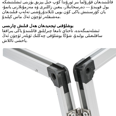
قاتلىنىدىغان قۇرۇلما بىر ئورۇندا كۆپ خىل يېزىق يۈزىنى ئىشلىتىشكە
يول قويىدۇ — دەرسخانىلار، يىغىن زاللىرى ۋە مەزمۇنلارنى يانمۇ-
يان كۆرسىتىش ياكى كۈن بويى ئايلاندۇرۇشنى تەلەپ قىلىدىغان
مەشىقلەر ئۈچۈن ئەڭ ماس كېلىدۇ.
بوشلۇقنى تېجەيدىغان ھەل قىلىش چارىسى
ئىشلەتمىگەندە، تاختاي تامغا چىرايلىق قاتلىنىدۇ ياكى يىراققا
ساقلىغىلى بولىدۇ، شۇڭا بوشلۇقى چەكلىك ئۆيلەر ئۈچۈن ئەڭ
ياخشى تاللاش.